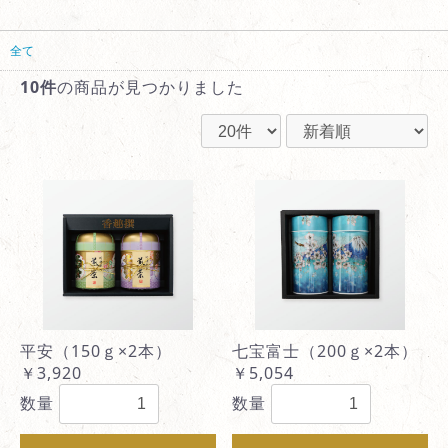
全て
10件
の商品が見つかりました
平安（150ｇ×2本）
七宝富士（200ｇ×2本）
￥3,920
￥5,054
数量
数量